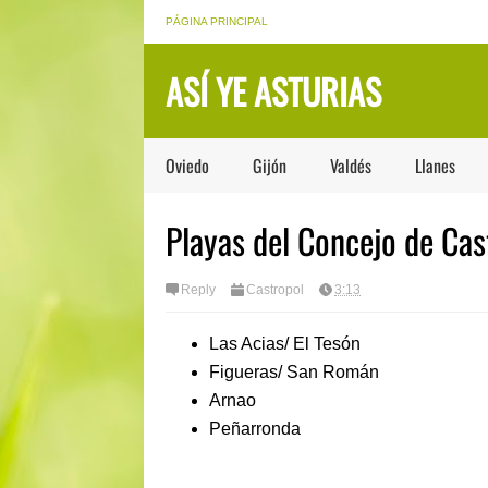
PÁGINA PRINCIPAL
ASÍ YE ASTURIAS
Oviedo
Gijón
Valdés
Llanes
Playas del Concejo de Cas
Reply
Castropol
3:13
Las Acias/ El Tesón
Figueras/ San Román
Arnao
Peñarronda