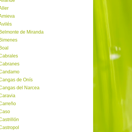
Allande
Aller
Amieva
Avilés
Belmonte de Miranda
Bimenes
Boal
Cabrales
Cabranes
Candamo
Cangas de Onís
Cangas del Narcea
Caravia
Carreño
Caso
Castrillón
Castropol