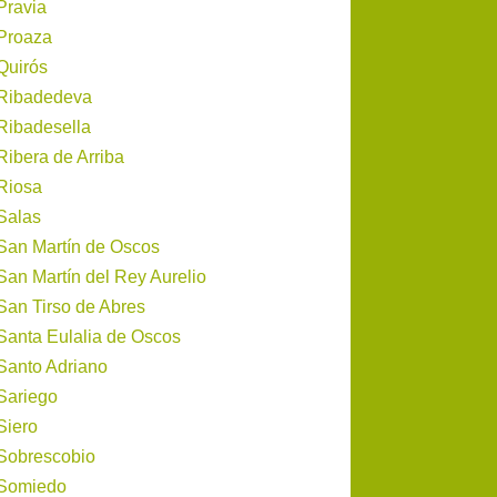
Pravia
Proaza
Quirós
Ribadedeva
Ribadesella
Ribera de Arriba
Riosa
Salas
San Martín de Oscos
San Martín del Rey Aurelio
San Tirso de Abres
Santa Eulalia de Oscos
Santo Adriano
Sariego
Siero
Sobrescobio
Somiedo