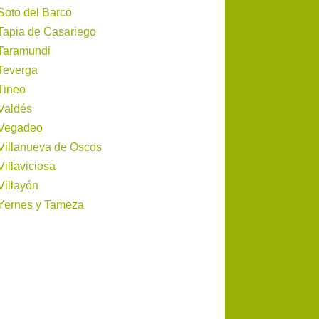
Soto del Barco
Tapia de Casariego
Taramundi
Teverga
Tineo
Valdés
Vegadeo
Villanueva de Oscos
Villaviciosa
Villayón
Yernes y Tameza