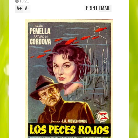
18:21
A
A
PRINT
EMAIL
+
-