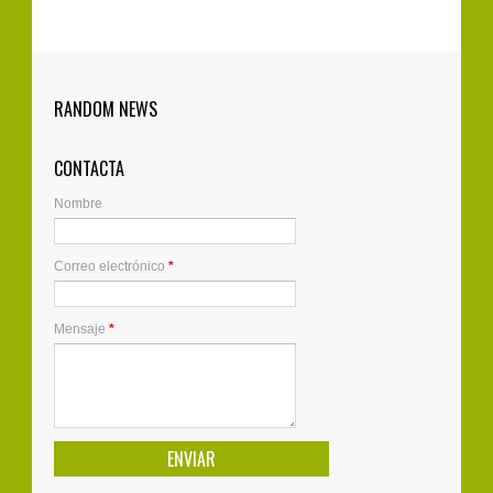
Belén de Jovellanos - Navidad 2018
kajigleheart
:
0
12-21-2018
4-11-2022
RANDOM NEWS
Best Places To Bet On Boxing -
MapyroWhere To Bet On Boxing. It's a
Encendido de la iluminación de Navidad
wooricasinos.info sports betting event in which
CONTACTA
you bet on the outcome of a game. In the boxing
2018/2019
Nombre
world, each 메이피로출장마사지 player mu...
1
12-8-2018
zagirebanks
:
Correo electrónico
*
Saúl Craviotto pregonero de las fiestas de
Gijón
3-3-2022
The 10 best ways to gamble in the
Mensaje
*
0
8-8-2018
casino - JSHThere 부산광역 출장샵 are a
number of 남양주 출장마사지 great ways to get
Encendido de la iluminación de Navidad
started 오산 출장마사지 with these 서산 출장마사
2017/2018
지 casino slots games. These 구미 출장마사지
games offer you a chanc...
0
12-5-2017