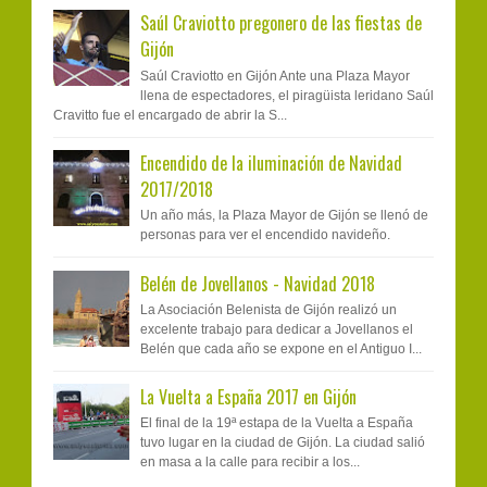
Saúl Craviotto pregonero de las fiestas de
Gijón
Saúl Craviotto en Gijón Ante una Plaza Mayor
llena de espectadores, el piragüista leridano Saúl
Cravitto fue el encargado de abrir la S...
Encendido de la iluminación de Navidad
2017/2018
Un año más, la Plaza Mayor de Gijón se llenó de
personas para ver el encendido navideño.
Belén de Jovellanos - Navidad 2018
La Asociación Belenista de Gijón realizó un
excelente trabajo para dedicar a Jovellanos el
Belén que cada año se expone en el Antiguo I...
La Vuelta a España 2017 en Gijón
El final de la 19ª estapa de la Vuelta a España
tuvo lugar en la ciudad de Gijón. La ciudad salió
en masa a la calle para recibir a los...