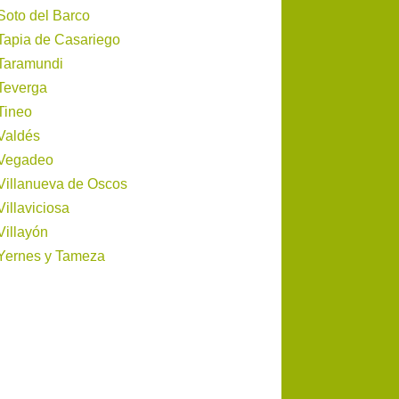
Soto del Barco
Tapia de Casariego
Taramundi
Teverga
Tineo
Valdés
Vegadeo
Villanueva de Oscos
Villaviciosa
Villayón
Yernes y Tameza