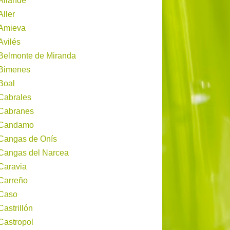
Allande
Aller
Amieva
Avilés
Belmonte de Miranda
Bimenes
Boal
Cabrales
Cabranes
Candamo
Cangas de Onís
Cangas del Narcea
Caravia
Carreño
Caso
Castrillón
Castropol