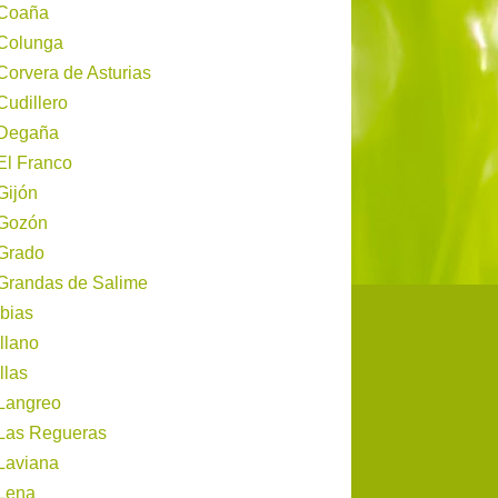
Coaña
Colunga
Corvera de Asturias
Cudillero
Degaña
El Franco
Gijón
Gozón
Grado
Grandas de Salime
Ibias
Illano
Illas
Langreo
Las Regueras
Laviana
Lena