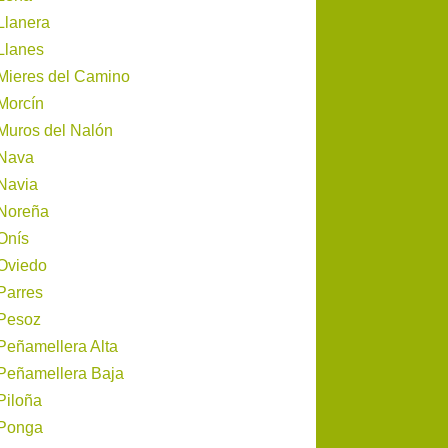
Llanera
Llanes
Mieres del Camino
Morcín
Muros del Nalón
Nava
Navia
Noreña
Onís
Oviedo
Parres
Pesoz
Peñamellera Alta
Peñamellera Baja
Piloña
Ponga