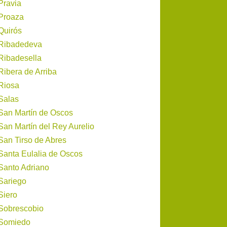
Pravia
Proaza
Quirós
Ribadedeva
Ribadesella
Ribera de Arriba
Riosa
Salas
San Martín de Oscos
San Martín del Rey Aurelio
San Tirso de Abres
Santa Eulalia de Oscos
Santo Adriano
Sariego
Siero
Sobrescobio
Somiedo