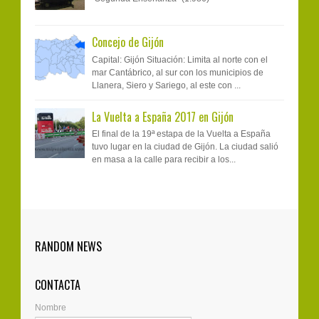
Concejo de Gijón
Capital: Gijón Situación: Limita al norte con el
mar Cantábrico, al sur con los municipios de
Llanera, Siero y Sariego, al este con ...
La Vuelta a España 2017 en Gijón
El final de la 19ª estapa de la Vuelta a España
tuvo lugar en la ciudad de Gijón. La ciudad salió
en masa a la calle para recibir a los...
Belén de Jovellanos - Navidad 2018
kajigleheart
:
0
12-21-2018
4-11-2022
RANDOM NEWS
Best Places To Bet On Boxing -
MapyroWhere To Bet On Boxing. It's a
Encendido de la iluminación de Navidad
wooricasinos.info sports betting event in which
CONTACTA
you bet on the outcome of a game. In the boxing
2018/2019
Nombre
world, each 메이피로출장마사지 player mu...