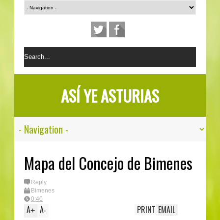
ASÍ YE ASTURIAS
Mapa del Concejo de Bimenes
Reply
Bimenes
0:40
A
A
PRINT
EMAIL
+
-