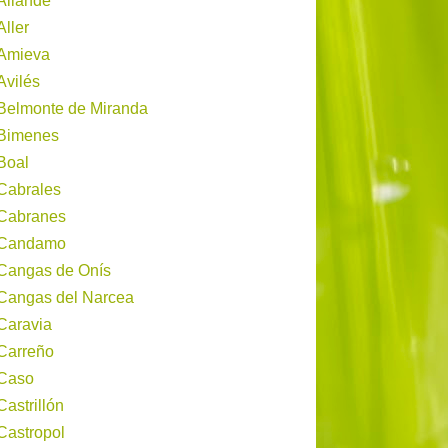
Allande
Aller
Amieva
Avilés
Belmonte de Miranda
Bimenes
Boal
Cabrales
Cabranes
Candamo
Cangas de Onís
Cangas del Narcea
Caravia
Carreño
Caso
Castrillón
Castropol