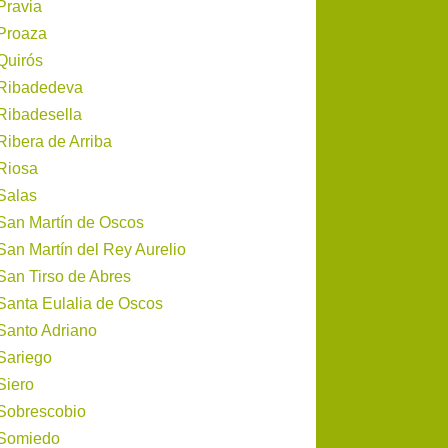
Pravia
Proaza
Quirós
Ribadedeva
Ribadesella
Ribera de Arriba
Riosa
Salas
San Martín de Oscos
San Martín del Rey Aurelio
San Tirso de Abres
Santa Eulalia de Oscos
Santo Adriano
Sariego
Siero
Sobrescobio
Somiedo