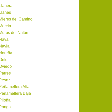
Llanera
Llanes
Mieres del Camino
Morcín
Muros del Nalón
Nava
Navia
Noreña
Onís
Oviedo
Parres
Pesoz
Peñamellera Alta
Peñamellera Baja
Piloña
Ponga