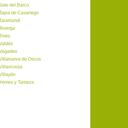
Soto del Barco
Tapia de Casariego
Taramundi
Teverga
Tineo
Valdés
Vegadeo
Villanueva de Oscos
Villaviciosa
Villayón
Yernes y Tameza