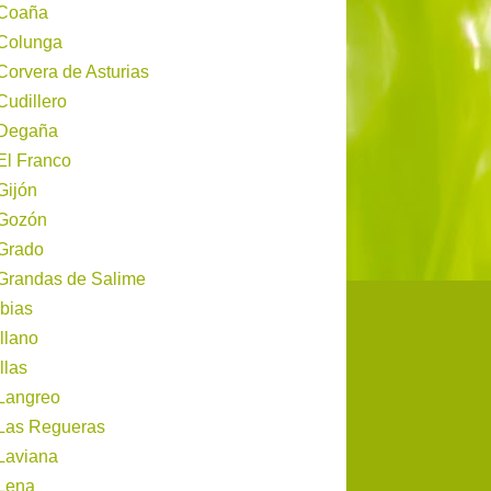
Coaña
Colunga
Corvera de Asturias
Cudillero
Degaña
El Franco
Gijón
Gozón
Grado
Grandas de Salime
Ibias
Illano
Illas
Langreo
Las Regueras
Laviana
Lena